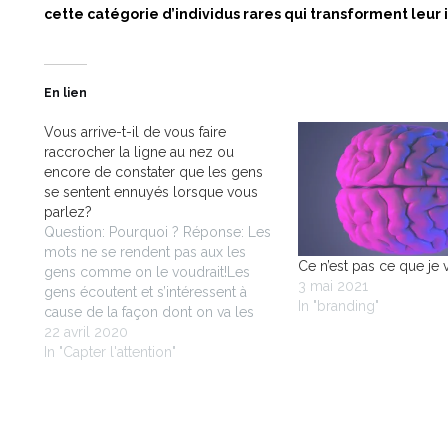
cette catégorie d’individus rares qui transforment leur
En lien
Vous arrive-t-il de vous faire
raccrocher la ligne au nez ou
encore de constater que les gens
se sentent ennuyés lorsque vous
parlez?
Question: Pourquoi ? Réponse: Les
mots ne se rendent pas aux les
Ce n’est pas ce que je 
gens comme on le voudrait!Les
3 mai 2021
gens écoutent et s’intéressent à
In "branding"
cause de la façon dont on va les
faire se sentir. Question:Quel est le
22 avril 2020
moyen le plus rapide et le plus
In "Capter l'attention"
fiable de faire ressentir quelque
chose à quelqu'un…