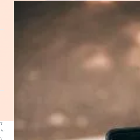
ct
de
x