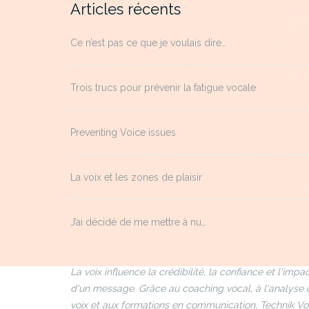
Articles récents
Ce n’est pas ce que je voulais dire…
Trois trucs pour prévenir la fatigue vocale
Preventing Voice issues
La voix et les zones de plaisir
J’ai décidé de me mettre à nu…
La voix influence la crédibilité, la confiance et l'impa
d'un message. Grâce au coaching vocal, à l'analyse 
voix et aux formations en communication, Technik Vo