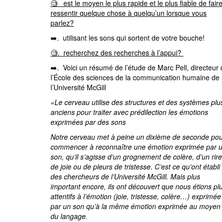
🧐 est le moyen le plus rapide et le plus fiable de fair
ressentir quelque chose à quelqu’un lorsque vous
parlez?
➡️. utilisant les sons qui sortent de votre bouche!
🧐. recherchez des recherches à l’appui?
➡️. Voici un résumé de l’étude de Marc Pell, directeur
l’École des sciences de la communication humaine de
l’Université McGill
«Le cerveau utilise des structures et des systèmes plu
anciens pour traiter avec prédilection les émotions
exprimées par des sons
Notre cerveau met à peine un dixième de seconde po
commencer à reconnaître une émotion exprimée par 
son, qu’il s’agisse d’un grognement de colère, d’un rire
de joie ou de pleurs de tristesse. C’est ce qu’ont établi
des chercheurs de l’Université McGill. Mais plus
important encore, ils ont découvert que nous étions pl
attentifs à l’émotion (joie, tristesse, colère…) exprimée
par un son qu’à la même émotion exprimée au moyen
du langage.