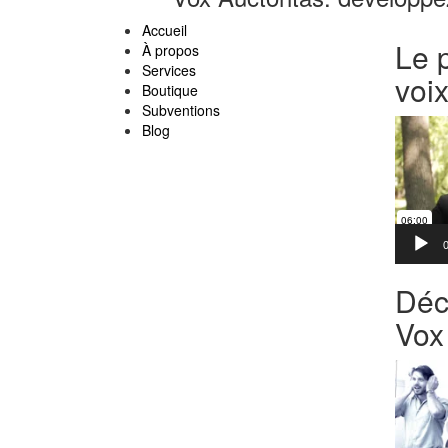
Accueil
Le 
À propos
Services
voi
Boutique
Subventions
Lecteur
Blog
vidéo
0
Déc
Vox
Lecteur
vidéo