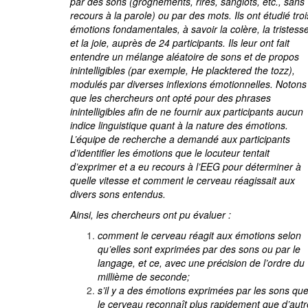
par des sons (grognements, rires, sanglots, etc., sans
recours à la parole) ou par des mots. Ils ont étudié troi
émotions fondamentales, à savoir la colère, la tristess
et la joie, auprès de 24 participants. Ils leur ont fait
entendre un mélange aléatoire de sons et de propos
inintelligibles (par exemple, He placktered the tozz),
modulés par diverses inflexions émotionnelles. Notons
que les chercheurs ont opté pour des phrases
inintelligibles afin de ne fournir aux participants aucun
indice linguistique quant à la nature des émotions.
L’équipe de recherche a demandé aux participants
d’identifier les émotions que le locuteur tentait
d’exprimer et a eu recours à l’EEG pour déterminer à
quelle vitesse et comment le cerveau réagissait aux
divers sons entendus.
Ainsi, les chercheurs ont pu évaluer :
comment le cerveau réagit aux émotions selon
qu’elles sont exprimées par des sons ou par le
langage, et ce, avec une précision de l’ordre du
millième de seconde;
s’il y a des émotions exprimées par les sons qu
le cerveau reconnaît plus rapidement que d’autr