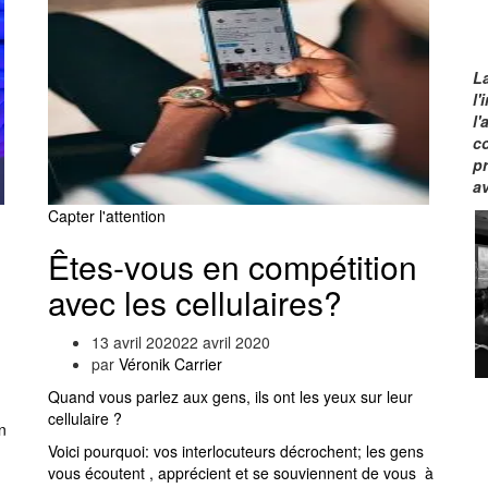
La
l
l'
c
p
av
Capter l'attention
Êtes-vous en compétition
avec les cellulaires?
13 avril 2020
22 avril 2020
par
Véronik Carrier
Quand vous parlez aux gens, ils ont les yeux sur leur
cellulaire ?
n
Voici pourquoi:
vos interlocuteurs décrochent; les gens
vous écoutent , apprécient et se souviennent de vous à