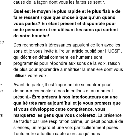
e
cause de la façon dont vous les faites se sentir.
Quel est le moyen le plus rapide et le plus fiable de
faire ressentir quelque chose à quelqu’un quand
vous parlez?
En étant présent et disponible pour
cette personne et en utilisant les sons qui sortent
de votre bouche!
 de
Des recherches intéressantes appuient ce lien avec les
sons et je vous invite à lire un
article
publié par l ‘UCSF ,
qui décrit en détail comment les humains sont
s
programmés pour répondre aux sons de la voix, raison
de plus pour apprendre à maîtriser la manière dont vous
utilisez votre voix.
ur
Avant de parler, il est important de se centrer pour
un
demeurer connecter à nos intentions et au moment
présent.-
Être présent à nos interlocuteurs est une
qualité très rare aujourd’hui et je vous promets que
si vous développez cette compétence, vous
us
marquerez les gens que vous croiserez .
La présence
se traduit par une respiration calme, un débit ponctué de
silences, un regard et une voix particulièrement posés –
Toute notre attention capte alors ce qui nous