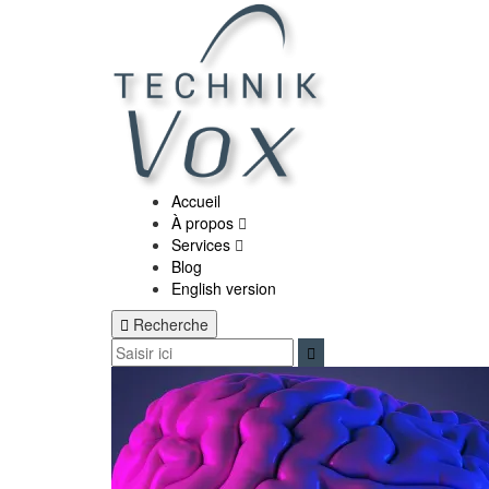
Aller
au
contenu
Accueil
À propos
Services
Blog
English version
Recherche
Rechercher :
Recherche