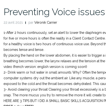
Preventing Voice issues
22 avril 2021
par
Véronik Carrier
1-After 2 hours continuously, set an alert to lower the diaphragm 
for five or more hours is often the reality in a Client Contact Centre.
for a healthy voice is two hours of continuous voice use.
Beyond th
becomes tense and tense.
By placing the hand on the lower abdomen, it is easier to trigger a
breathing becomes lower, the larynx relaxes and the tension at th
video (french version: english version is coming soon!)
2- Drink warm or hot water in small amounts
Why?
Often the tempe
computer systems dry out the ambient air.
Like any muscle, a per
exposed to the cold and the throat becomes dehydrated.
This caus
3- Avoid clearing your throat
Clearing your throat excessively is a 
snap.
The more mucus you try to remove the more it will create to
HERE ARE 3 TIPS BUT I DID A SMALL BASIC SKILLS ACQUISITION