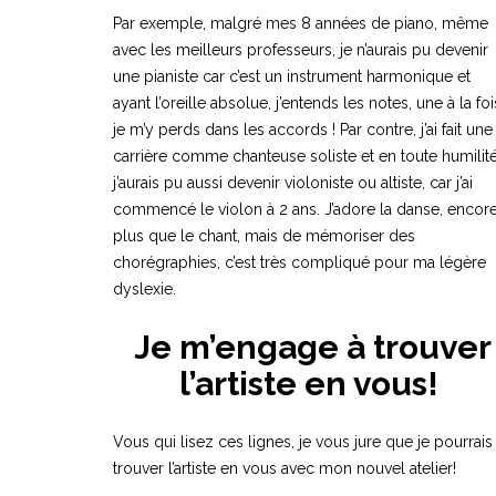
Par exemple, malgré mes 8 années de piano, même
avec les meilleurs professeurs, je n’aurais pu devenir
une pianiste car c’est un instrument harmonique et
ayant l’oreille absolue, j’entends les notes, une à la foi
je m’y perds dans les accords ! Par contre, j’ai fait une
carrière comme chanteuse soliste et en toute humilité
j’aurais pu aussi devenir violoniste ou altiste, car j’ai
commencé le violon à 2 ans. J’adore la danse, encor
plus que le chant, mais de mémoriser des
chorégraphies, c’est très compliqué pour ma légère
dyslexie.
Je m’engage à trouver
l’artiste en vous!
Vous qui lisez ces lignes, je vous jure que je pourrais
trouver l’artiste en vous avec mon nouvel atelier!