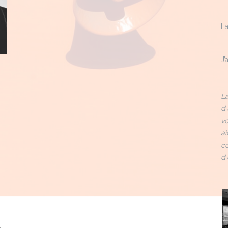
La
J’
La
d'
vo
ai
co
d'