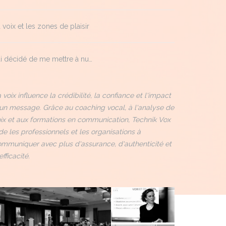
 voix et les zones de plaisir
ai décidé de me mettre à nu…
 voix influence la crédibilité, la confiance et l'impact
un message. Grâce au coaching vocal, à l'analyse de
ix et aux formations en communication, Technik Vox
de les professionnels et les organisations à
mmuniquer avec plus d'assurance, d'authenticité et
efficacité.