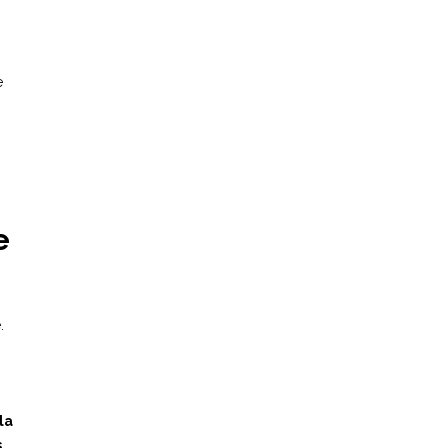
e
e
.
la
s