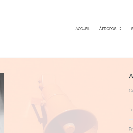
ACCUEIL
À PROPOS
S
A
Ce
Tr
Pr