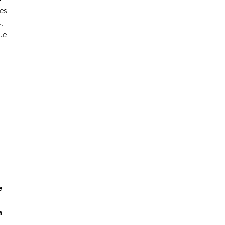
es
,
que
e
a